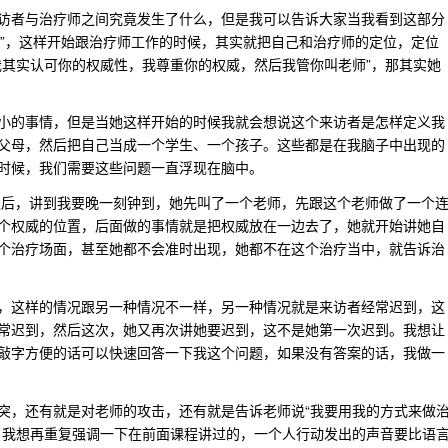
访者与治疗师之间究竟发生了什么，但是我可以告诉大家当我看到这部分
师”，这样开始跟治疗师工作的时候，其实就把自己和治疗师的定位，定位
我其实认可你的权威性，我尊重你的权威，然后我管你叫老师”，那其实她
小的事情，但是当她这样开始的时候我就会想说这个来访者是怎样定义我
父母，然后把自己当成一个学生、一个孩子。这些都是在我脑子中出现的
时候，我们需要这些问题一直浮现在脑中。
之后，讲到我要晚一刻钟到，她先叫了一个老师，先跟这个老师做了一个
个权威的位置，后面做的事情就是把权威放在一边去了，她就开始讲她自
个治疗场面，甚至她都不会准时出现，她都不在这个治疗当中，就告诉治
，这样的情况跟另一种情况不一样，另一种情况就是来访者经常迟到，这
常迟到，然后这次，她又再次讲她要迟到，这不是她第一次迟到。我想让
敲字方便的话可以快速回答一下我这个问题，如果没有答案的话，我做一
突，还有就是对老师的攻击，还有就是告诉老师说“我要用我的方式来做
。我想再重复强调一下在前面课程讲过的，一个人行动发出的声音要比语