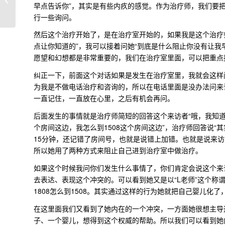
早点告诉你”，其实是有些内疚的感觉。作为治疗师，我们要
医学诊
行一些询问。
然后这个治疗开始了，是在治疗室开始的，如果我是这个治疗
点让你知道的”，我可以接着问她“到底是什么阻止你没有让我
愿望和幻想都是非常重要的，我们在治疗室里面，可以把重点
纠正一下，前面这个对话如果是发生在治疗室里，我就会这样
为我是不做电话治疗和咨询的，所以在电话里面是没办法问来访
一直记住，一直放在心里，之后有机会再问。
后面发生的事情就是治疗师简短的回答这个来访者“哦，我知道了
个房间这边，我怎么到1508这个房间这边”，治疗师回答说“
15分钟，还记错了房间号，也就是说错上加错。也就是说来
所以她用了两种方式来阻止自己进到治疗室中做治疗。
如果这个时候我问你们发生什么事情了，你们肯定会说这个来
去表达、表现这个冲突的。可以看到她又是以“L老师”这个称
1808怎么到1508。其实通过这样的行为她就把自己婴儿
在这里面我们又看到了她内在的一个冲突，一方面她很想主导
子、一个婴儿，想得到这个权威的帮助。所以我们可以看到她