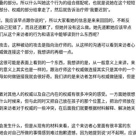
叠的部分。所以什么叫她这个行为的组合搭配呢，也就是说她在这个短短
部分、权威的部分给拿走了，然后就告诉治疗师“我要迟到”。
起，我应该早点跟你说的”，所以大家看她的信息是来来回回的，不断反
认自己犯错了，而且还道歉了，但她并没有这么做。她先道歉她应该早点
们从这个来访者的行为和语言中能够读到什么东西呢？
攻击，这种被动的攻击是指向治疗师的。从这样的沟通可以看到来访者心
威做连接这个部分，我想讲的再细一点。
这很可能是表面上看到的一个东西，我想讲的是，从一般意义上来讲，来
的意义上其实也是一样的，跟治疗师这个权威做连接其实只是其中的一个
母如何做链接我就会很好奇。我们讲的是来访者怎样与权威做链接，但是
者对其他人的权威以及自己内在的权威有很多冲突的感受。一方面她很想
什么时候来，但与此同时又把自己放在孩子的那个位置上，把治疗师放在
到来访者对于权威的一些冲突，在后面我们就要根据材料解释、解决她关
会发生什么，但是从现有的材料来看，这个来访者心里面有很丰富的东
她会对自己所做的事情感到难过抱歉遗憾，因为她提到说“对不起啊，应