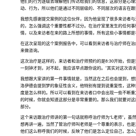
他们的行为逐级去理解他们传达给我们的信息，这部分是心理
动、行为，所以他们是通过不同层级的、不同层次的语言在跟
我想先感谢提交案例的这位伙伴，因为他呈现了很多来访者与
的，怎么强调这个重要性都不过分。在治疗室里发生的任何事
情，以及来访者在来的路上所想的事情，所有这些小事情都是
在这次呈现的这个案例报告中，可以看到来访者与治疗师在治
来做咨询。
这次治疗是这样的，来访者和治疗师预约的是8:30开始，但是
一刻钟才到，对不起，我应该早点跟你说的。”其实对这次咨
我想跟大家讲的第一件事情就是，当然这在之后也会提到，想
洛伊德会提到梦的象征性含义，他特别有提到说重复性，这种
度是怎么样的。所以可以看到在来访者口中会出现一些不断重
的时候，你就会知道这部分是非常重要的。那么我们就要对这
部分。
这个来访跟治疗师讲的第一句话就称呼治疗师为“L老师”，虽
想再讲一遍，当然了管治疗师叫老师是一个尊重的表示，也是
他们这么称呼我们的时候，反映了他们是怎么定位自己，怎么