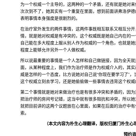
为一个权威一个主导的，这两种的一个矛盾，还有就是她对来
次次到不了，她其实有一个重复在里面，想到前面讲弗洛伊德
表明事情本身强度是很剧烈的。
在治疗室外发生的两件事情，这两件事既相互联系又相互分开
情，就是她对权威是有冲突的，这个权威既是她自己内在的一
自己能在多大程度上服从别人作为权威的一个角色，也就是她
程度上能够允许另外一个人做权威。
所以说最重要的事情是一个人怎样和自己做链接，因为全天就
面，从某种程度上，我们作为治疗师是作为权威介入的，其实
威是怎样的一个态度，比方说她对自己说“你现在要学习了”
这个权威立刻去学习，还是她偷偷做一些事情去违背这个权威
第二个事情就是她对来做治疗也是有很多冲突和矛盾的，因为
把治疗师的房间号记错，这当中就有很多阻抗和冲突，所以她
就把目前讲的这两个议题放在心里面，如果在后面的治疗中有
索。
（本文内容为朴生心理翻译，版权归厦门朴生心理咨
预约