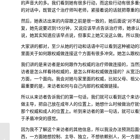
的声音大的多。我们看到她有很多行动，而这些行动有很多重
的对话中，既管这个治疗师叫老师，紧接着说的话就把尊重的
然后，她表达出来的内容跟之前是很一致的，她后面说“对不
复，她先说要迟到15分钟，又说应该早点告诉治疗师，她承
说，她其实知道应该早点说，但事实上她又没这么做。所以我
大家讲的都对，至少从她的行动和话语中可以看到这种被动的
里面关于如何跟权威做连接这个方面有很多冲突。她怎么跟权
我们讲的是来访者是如何跟作为权威的治疗师做连接的，当然
访者是怎么样看待权威的，是怎么样和权威做连接的？从宽泛
方面，一个面向。我会对她与家里面的权威，比如父母、祖父
最重要的是，来访者如何与自己内部的权威做链接。
所以从来访者告诉我们的第一句话，我们就可以看到这个来访
做主导，把自己放在成年人的位置上，她想什么时候做治疗就
那个权威和成人的位置上。听到来访者的第一句话，就可以看
于矛盾冲突的感觉。
因为我不了解这个来访者的其他信息，所以我没办法预测后面
西，一方面她想控制、主导、独立，不想依赖别人，另一方面
动力学人格评估与询证