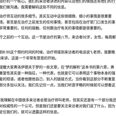
治疗的一个核心。我们的来访者讲述的内容以及他们的情感还有他们的行
我们做沟通。我需要解码这些不同的信息。
治疗师互动的很多细节。其实互动中这些很细微、细小的事情是很重要
情，甚至是在治疗之前发生的任何事情，甚至包括在治疗室门口发生的事
非常重要的，任何的接触、任何跟治疗有关的事情都是很重要的。
疗之前的一个互动。这一节是治疗的第八节，来访者32岁，女性，每周都
到8:30这个预约时间的时候，治疗师接到来访者的电话说“L老师，我要晚
询来讲，这是一个非常有意思的开始。
提醒大家弗洛伊德关于梦的一些文章，在“梦的解析”这本书的第六章，弗
重复性其实是一种指征，一种代表，也就是它可以表明这个事物本身的强
复的短语，或者他跟他自己、别人的链接方式，当你看到这部分不断重复
部分多加以关注。我们先记住一点，当我们听逐字稿的时候就可以想着这
然我理解在中国很多来访者会管治疗师叫老师，但其实还是有一个部分我
对权威性的一个认可，但是我们还是要关注来访者对我们说了什么，因为
定位我们的，就可以透露这样的信息。