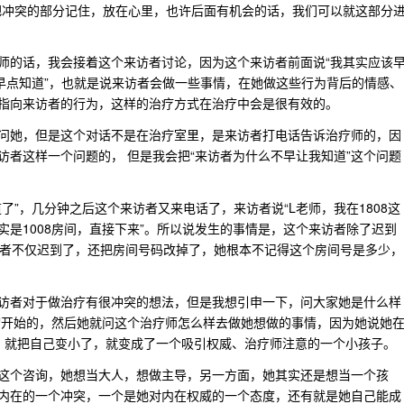
把冲突的部分记住，放在心里，也许后面有机会的话，我们可以就这部分
师的话，我会接着这个来访者讨论，因为这个来访者前面说“我其实应该
早点知道”，也就是说来访者会做一些事情，在她做这些行为背后的情感、
指向来访者的行为，这样的治疗方式在治疗中会是很有效的。
问她，但是这个对话不是在治疗室里，是来访者打电话告诉治疗师的，因
者这样一个问题的， 但是我会把“来访者为什么不早让我知道”这个问题
”，几分钟之后这个来访者又来电话了，来访者说“L老师，我在1808这
其实是1008房间，直接下来”。所以说发生的事情是，这个来访者除了迟到
访者不仅迟到了，还把房间号码改掉了，她根本不记得这个房间号是多少，
访者对于做治疗有很冲突的想法，但是我想引申一下，问大家她是什么样
谓开始的，然后她就问这个治疗师怎么样去做她想做的事情，因为她说她
化了，就把自己变小了，就变成了一个吸引权威、治疗师注意的一个小孩子。
这个咨询，她想当大人，想做主导，另一方面，她其实还是想当一个孩
内在的一个冲突，一个是她对内在权威的一个态度，还有就是她自己能成