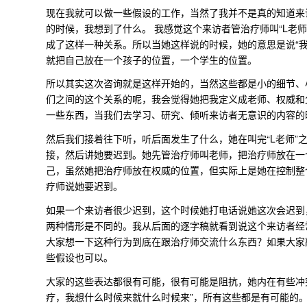
现在我就可以做一些假设的工作，当然了我并不是真的知道来
的时候，我想到了什么。 我感觉这个来访者管治疗师叫“L老
成了这样一种关系。所以当她这样说的时候，她的意思是说“
就把自己放在一个孩子的位置，一个学生的位置。
所以其实这次咨询就是这样开始的，当然这些都是小的细节、
们之间的这个关系的呢，我会觉得她把我定义成老师、权威和
一些东西，当我们去学习、研究、倾听来访者无意识的内容的
然后我们接着往下听，听后面发生了什么，她在叫完“L老师”
接，然后讲她要迟到。她先管治疗师叫老师，把治疗师放在一
己，虽然她把治疗师放在权威的位置，但实际上是她在控制整
疗师说她要迟到。
如果一个来访者很少迟到，这个时候她打电话说她这次会迟到
两种情形是不同的。我从后面的逐字稿就看到说这个来访者经
大家想一下这种行为到底在跟治疗师交流什么东西？如果大家
些假设也可以。
大家的这些表达都很有可能，很有可能是阻抗，她内在有些冲
疗，我想什么时候来就什么时候来”，所有这些都是有可能的