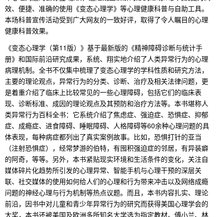
效、便捷、准确的使用《变态心理学》等心理健康科普与自助工具。
本场科普宣传活动受到广大网友的一致好评，取得了令人瞩目的心理
健康科普效果。
《变态心理学（第11版）》基于最新版的《精神障碍诊断与统计手
册》和国际前沿研究成果，系统、翔实地介绍了人类异常行为的心理
病理机制。全书不仅集中梳理了变态心理学的学科性质和研究方法，
主要的理论观点，异常行为的分类、诊断、治疗及相关法律问题，更
是着重介绍了临床上比较常见的一些心理障碍，包括它们的临床表
现、诊断标准、成因的理论观点及其预防和治疗方法等。本书堪称人
类异常行为百科全书：它系统介绍了焦虑症、强迫症、恐惧症、抑郁
症、成瘾症、进食障碍、睡眠障碍、人格障碍等60余种心理问题的具
体表现，每种病症都列出了真实案例故事。比如，恐惧打针的亚当
（注射恐惧症），经常梦游的伯特，有
囤积强迫症
的邻居，有异装癖
的阿奇，等等。另外，本书紧贴现实环境和生活条件的变化，关注自
媒体碎片化趋势所引发的心理异常、智能手机与心理干预的深层关
联、社交媒体的使用如何给人们的心理和行为带来冲击以及网络成瘾
问题的神经心理与行为机制等热点议题。而且，本书内容扎实、理论
前沿，因书中对儿童和青少年异常行为的研究而获得美国心理学会的
大奖，本书还被美国及欧洲多所知名大学选为指定教材。傅小兰、林