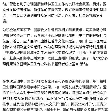
动，营造有利于心理健康和精神卫生工作的良好社会氛围。另外，要
充分发挥传统媒体、新媒体的传播优势，做好正面宣传和健康知识科
普，引导公众认识到精神疾病可防可治，逐步减少社会歧视和病耻
感。
为积极响应国家卫生健康委文件号召及相关精神要求，切实推动心理
健康服务普及工作，营造有利于心理健康和精神卫生工作的良好社会
氛围，近日，应人民邮电出版社普华文化的邀请，
厦门朴生心理两位
创始人林颖及盛文哲老师，作为心理咨询领域的实战专家特别是精神
卫生和心理健康领域全新学术著作《变态心理学（11版）》的中文译
者，赴京来到邮电出版大厦，
以线上直播间的形式开展了一场“大众心
理健康科普暨精神卫生专业科普书籍译者线上签售”活动。
在本次活动中，两位老师以专家译者和心理咨询师的身份，基于精神
卫生领域国际前沿学术研究成果，向广大网友普及心理健康知识，澄
清了社会大众对于一些常见精神疾病的误解，特别是重点引导公众了
解“精神类疾病的谱系”观点、认识“正常与异常心理之间的多维度辨识”
技术、普及“当代精神医学的人文关怀”面向，提高公众对于“儿童青少
年心理问题的去标签”意识，通过线上讲解的形式帮助众多网友更为高