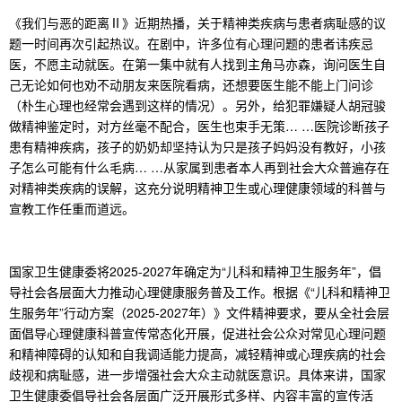
《我们与恶的距离Ⅱ》
近期热播，关于精神类疾病与患者病耻感的议
题一时间再次引起热议。在剧中，许多位有心理问题的患者讳疾忌
医，不愿主动就医。在第一集中就有人找到主角马亦森，询问医生自
己无论如何也劝不动朋友来医院看病，还想要医生能不能上门问诊
（朴生心理也经常会遇到这样的情况）。另外，给犯罪嫌疑人胡冠骏
做精神鉴定时，对方丝毫不配合，医生也束手无策… …医院诊断孩子
患有精神疾病，孩子的奶奶却坚持认为只是孩子妈妈没有教好，小孩
子怎么可能有什么毛病… …从家属到患者本人再到社会大众普遍存在
对精神类疾病的误解，这充分说明精神卫生或心理健康领域的科普与
宣教工作任重而道远。
国家卫生健康委将2025-2027年确定为“儿科和精神卫生服务年”，倡
导社会各层面大力推动心理健康服务普及工作。根据《“儿科和精神卫
生服务年”行动方案（2025-2027年）》文件精神要求，要从全社会层
面倡导心理健康科普宣传常态化开展，促进社会公众对常见心理问题
和精神障碍的认知和自我调适能力提高，减轻精神或心理疾病的社会
歧视和病耻感，进一步增强社会大众主动就医意识。具体来讲，国家
卫生健康委倡导社会各层面广泛开展形式多样、内容丰富的宣传活