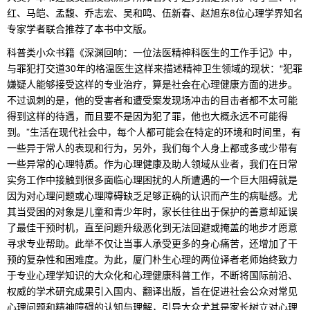
红、马皑、孟馥、乔志宏、吴和鸣、伍新春、赵旭东8位心理学界知名
专家学者联合推荐了本书中文版。
科普类小众书籍《深渊回响：一位法医精神科医生的工作手记》中，
与罪犯打交道30年的格温医生这样来描述精神卫生领域的现状：“犯罪
嫌疑人能够接受这样的专业治疗，算是社会在心理健康方面的进步。
不过讽刺的是，他的受害者和遭受案发现场冲击的目击者都不太可能
得到这样的待遇，而且要不是因为犯了罪，他也大概永远不可能得
到。”生活在现代社会中，每个人都可能会在特定的环境和时间里，有
一些异于常人的表现和行为，另外，我们每个人身上都或多或少带有
一些异常的心理特质。作为心理健康及助人领域从业者，我们在日常
实务工作中接触到很多面临心理困扰的人所遭遇的一个巨大阻碍就是
因为对心理问题或心理障碍缺乏足够正确的认识而产生的病耻感。尤
其当受困的对象是儿童和青少年时，家长往往出于保护的善意却延误
了最佳干预时机，直至问题升级恶化到无法回避或掩盖的地步才愿意
寻求专业帮助。此举不仅让当事人承受更多的身心痛苦，还增加了干
预的复杂性和困难度。为此，厦门朴生心理的两位译者老师始终致力
于专业心理学知识的大众化和心理健康科普工作，不断将国际前沿、
权威的学术研究成果引入国内、翻译出版，旨在促进社会公众对常见
心理问题和精神障碍的认知与理解，引导大众尤其是家长树立对心理