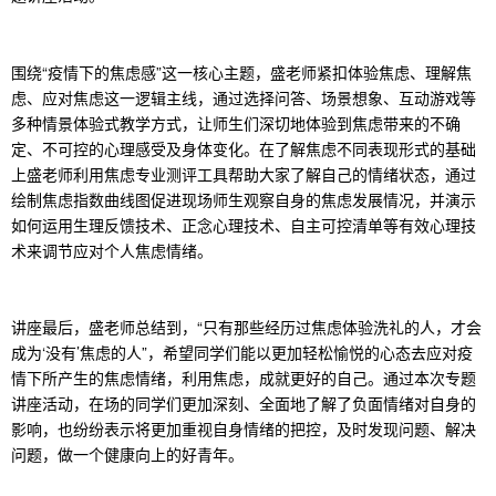
围绕“疫情下的焦虑感”这一核心主题，盛老师紧扣体验焦虑、理解焦
虑、应对焦虑这一逻辑主线，通过选择问答、场景想象、互动游戏等
多种情景体验式教学方式，让师生们深切地体验到焦虑带来的不确
定、不可控的心理感受及身体变化。在了解焦虑不同表现形式的基础
上盛老师利用焦虑专业测评工具帮助大家了解自己的情绪状态，通过
绘制焦虑指数曲线图促进现场师生观察自身的焦虑发展情况，并演示
如何运用生理反馈技术、正念心理技术、自主可控清单等有效心理技
术来调节应对个人焦虑情绪。
讲座最后，盛老师总结到，“只有那些经历过焦虑体验洗礼的人，才会
成为‘没有’焦虑的人”，希望同学们能以更加轻松愉悦的心态去应对疫
情下所产生的焦虑情绪，利用焦虑，成就更好的自己。通过本次专题
讲座活动，在场的同学们更加深刻、全面地了解了负面情绪对自身的
影响，也纷纷表示将更加重视自身情绪的把控，及时发现问题、解决
问题，做一个健康向上的好青年。