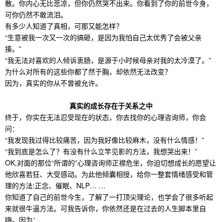
散。你内心无比悲凉，但你仍然哭不出来。你看到了你的前世今身，
可你仍然不敢流泪。
有多少人知道了真相，可那又能怎样？
“生意被我一次又一次的搞砸，是因为我怕自己太优秀了会被父亲
揍。”
“我无法对喜欢的人倾诉衷肠，是源于小时候母亲对我的太冷漠了。”
为什么对所有的这些你都了然于胸，却依然无法改变？
因为，真实的你从不曾被允许。
真实的成长存在于关系之中
终于，你实在无法忍受现在的状态，你去找你的心理咨询师，你会
问：
“我发现我过得比较痛苦，因为我好像比较麻木，没有什么情感！”
“我到底是怎么了？有没有什么立竿见影的方法，我想哭出来！”
OK,对面的那位“所谓的”心理咨询师正襟危坐，你迫切想成长的愿望让
他欣喜若狂、大受感动。为此他倾囊相授，给你一整套情绪感受和管
理的方法:正念、催眠、NLP… …
你知道了自己的前世今生，了解了一打顶尖理论，也学会了很多听起
来就很牛逼方法。可我告诉你，你依然还是在过去的人生脚本里自
嗨。因为：