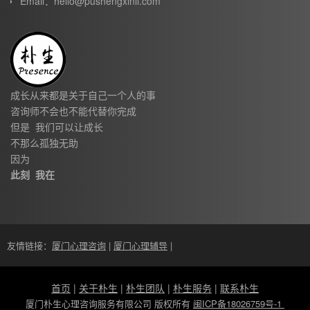
Email：hello@pushengxinli.com
成长从来都是关于自己一个人的事
咨询师不会也不能代替你完成
但是 我们可以让成长
不那么孤独无助
因为
此刻 我在
友情链接：
厦门心理咨询
|
厦门心理辅导
|
首页
|
关于朴生
|
朴生团队
|
朴生服务
|
联系朴生
厦门朴生心理咨询服务有限公司 版权所有
闽ICP备18026759号-1