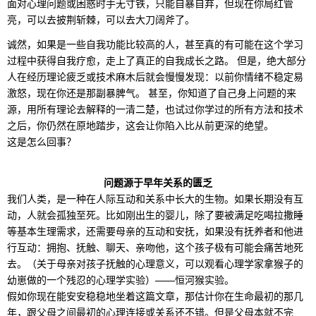
面对心理问题或困惑时手无寸铁，只能自暴自弃，但现在你局红管
亮，可以去披荆斩棘，可以去大刀阔斧了。
诚然，如果是一些自我功能比较高的人，甚至真的有可能在这个学习
过程中获得自我疗愈，走上了真正的自我成长之路。 但是，绝大部分
人在经历理论疲乏或技术麻木后就会慢慢发现：以前你情绪不稳定易
激怒，现在你还是那副暴脾气。 甚至，你知道了自己身上问题的来
源，用所有理论去解释的一清二楚，也试过你学过的所有方法和技术
之后，你仍然在原地踏步，这会让你陷入比从前更深的绝望。
这是怎么回事？
问题
源于早年关系的匮乏
我们人类，是一种在人际互动和关系中长大的生物。如果长期没有互
动，人就会孤独至死。比如刚出生的婴儿，除了要被满足吃喝拉撒睡
等基本生理需求，还需要母亲的互动和安抚，如果没有抚养者和他进
行互动：拥抱、抚触、聊天、亲吻他，这个孩子极有可能会痛苦地死
去。（关于母亲对孩子抚触的心理意义，可以观看心理学家拿猴子的
幼崽做的一个残忍的心理学实验）——恒河猴实验。
假如你现在能安安稳稳地坐着这篇文章，那估计你在生命最初的那几
年，跟父母之间最初的心理连接或关系还不错。但是父母本就不完