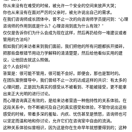
你从来没有在难受的时候，被允许一个安全的空间来放声大哭；
你也从来没有在面对严厉的父亲时，被允许说出自己的需求。
在我们咨询师成长团体中，曾不止一次的向咨询师学员提问到：“心理
咨询师的作用到底是什么？心理咨询到底为什么有效？”
仅仅是告诉你们为什么会成为现在这样，然后再扔给你一堆建议或者
管用的方法吗？
假如我们的来访者来到我们面前，我们把他的所有问题都拆开揉碎，
把那些盘根错节用动力学解释的清清楚楚，然后给他看似实用的建
议，让他回去就这么照做。
这个人会好吗？
答案是：很可能不管用，很可能不会好。即便会，那也是暂时的。
在团队案例督导中，我们曾经不止一次的达成这样的共识：有太多的
心理问题，正是因为真实的感受从不被看到、不能被接受，更不能拿
出来正大光明的进行讨论。
而心理咨询真正有效的，是给来访者营造一种抱持性的关系体验。在
这段关系中，你不断被问及自己的真实感受和体验，不管你说出这些
感受的时候，带着多深的羞耻、内疚、忧伤甚至是愤怒，咨询师也可
以坚定而温和地和你讨论，允许它们在咨询室中自由的流淌。
这种关系体验似曾相识，因为这是你在生命早年就想要得到的；这种