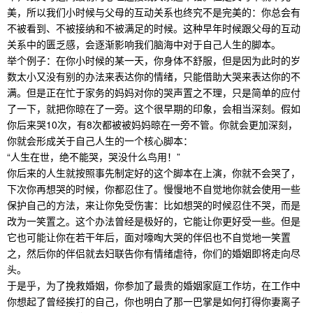
美，所以我们小时候与父母的互动关系也终究不是完美的：你总会有
不被看到、不被接纳和不被满足的时候。这种早年时候跟父母的互动
关系中的匮乏感，会逐渐影响我们脑海中对于自己人生的脚本。
举个例子：在你小时候的某一天，你身体不舒服，但是因为此时的岁
数太小又没有别的办法来表达你的情绪，只能借助大哭来表达你的不
满。但是正在忙于家务的妈妈对你的哭声置之不理，只是简单的应付
了一下，就把你晾在了一旁。这个很早期的印象，会相当深刻。假如
你后来哭10次，有8次都被被妈妈晾在一旁不管。你就会更加深刻，
你就会形成关于自己人生的一个核心脚本：
“人生在世，绝不能哭，哭没什么鸟用！”
你后来的人生就按照事先制定好的这个脚本在上演，你就不会哭了，
下次你再想哭的时候，你都忍住了。慢慢地不自觉地你就会使用一些
保护自己的方法，来让你免受伤害：比如想哭的时候忍住不哭，而是
改为一笑置之。这个办法曾经是极好的，它能让你更好受一些。但是
它也可能让你在若干年后，面对嚎啕大哭的伴侣也不自觉地一笑置
之，然后你的伴侣就去妇联告你有情绪虐待，你们的婚姻即将走向尽
头。
于是乎，为了挽救婚姻，你参加了最贵的婚姻家庭工作坊，在工作中
你想起了曾经挨打的自己，你也明白了那一巴掌是如何打得你妻离子