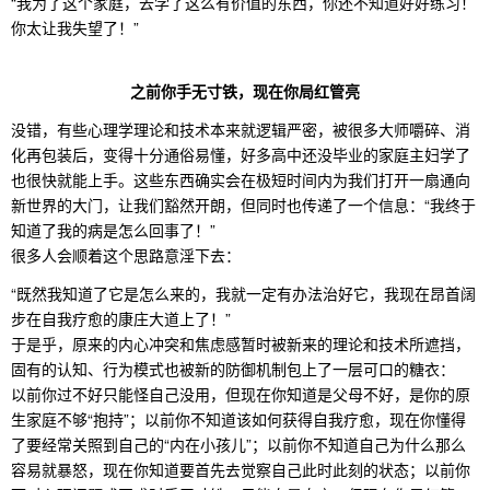
“我为了这个家庭，去学了这么有价值的东西，你还不知道好好练习！
你太让我失望了！”
之前你手无寸铁，现在你局红管亮
没错，有些心理学理论和技术本来就逻辑严密，被很多大师嚼碎、消
化再包装后，变得十分通俗易懂，好多高中还没毕业的家庭主妇学了
也很快就能上手。这些东西确实会在极短时间内为我们打开一扇通向
新世界的大门，让我们豁然开朗，但同时也传递了一个信息：“我终于
知道了我的病是怎么回事了！”
很多人会顺着这个思路意淫下去：
“既然我知道了它是怎么来的，我就一定有办法治好它，我现在昂首阔
步在自我疗愈的康庄大道上了！”
于是乎，原来的内心冲突和焦虑感暂时被新来的理论和技术所遮挡，
固有的认知、行为模式也被新的防御机制包上了一层可口的糖衣：
以前你过不好只能怪自己没用，但现在你知道是父母不好，是你的原
生家庭不够“抱持”；以前你不知道该如何获得自我疗愈，现在你懂得
了要经常关照到自己的“内在小孩儿”；以前你不知道自己为什么那么
容易就暴怒，现在你知道要首先去觉察自己此时此刻的状态；以前你