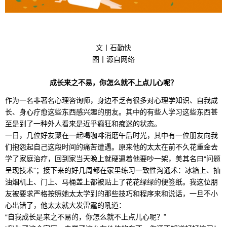
文丨石勤快
图丨源自网络
成长来之不易，你怎么就不上点儿心呢？
作为一名非著名心理咨询师，身边不乏有很多对心理学知识、自我成
长、身心疗愈这些东西感兴趣的朋友。其中的有些人学习这些东西甚
至是到了一种外人看来是近乎癫狂和痴迷的状态。
一日，几位好友聚在一起喝咖啡消磨午后时光，其中有一位朋友向我
们抱怨起自己这段时间的痛苦遭遇。原来他的太太在前不久花重金去
学了家庭治疗，回到家当天晚上就硬逼着他要吵一架，美其名曰“问题
呈现技术”；接下来的好几周都在家里练习一致性沟通术：冰箱上、抽
油烟机上、门上、马桶盖上都被贴上了花花绿绿的便签纸。我这位朋
友被要求严格按照她太太学到的那些技巧和程序来和说话，一旦不小
心出错了，他太太就大发雷霆的吼道：
“自我成长是来之不易的，你怎么就不上点儿心呢？”