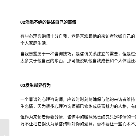
02
滔滔不绝的讲述自己的事情
有些心理咨询师十分自我，老是喜欢跟他的来访者吹嘘自己的
个人家庭生活。
自我暴露属于一种咨询技巧，是咨访关系建立的需要，但是过
太多关于他自己的东西，那可能说明他自我成长和个人体验还
03
发生越界行为
一个靠谱的心理咨询师，应该时时刻刻确保与他的来访者维持
生恋情，因为很多心理咨询师都已修炼成极富魅力的人格，有
但作为来访者你要分清：咨询中的暧昧感觉终究只是移情的一
万不让把它误认为是咨询师对你的爱意，更不要让一些心术不正
有WiFi就会放肆，是专
业就该克制丨微信咨询