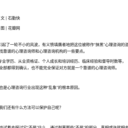
文 | 石勤快
图 | 花瓣网
引起了一轮不小的风波，有义愤填膺者地把这位被称作“抹黑”心理咨询的
找靠谱的心理咨询师和心理咨询机构的一些要点。
如专业学历、从业资格证、个人成长和培训经历、临床经验和督导时数等，
全部都得到确认，也不能完全保证对方就是一个靠谱的心理咨询师。
也是心理咨询行业出现这种“乱象”的根本原因。
我们还有什么方法可以保护自己呢？
试着去探讨它“不是”什么，通过剥离那些“不是”的部分，真相或许就相