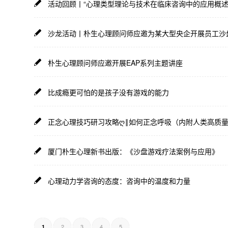
活动回顾丨“心理类型理论与技术在临床咨询中的应用概述
沙龙活动丨朴生心理顾问师应邀为某大型央企开展员工沙
朴生心理顾问师应邀开展EAP系列主题讲座
比成瘾更可怕的是孩子没有游戏的能力
正念心理技巧研习攻略ღ‖如何正念呼吸（内附人类高质
厦门朴生心理新书出版：《沙盘游戏疗法案例与应用》
心理动力学咨询的态度：咨询中的温度和力量
2
3
4
5
1