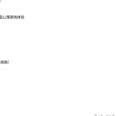
”
盘心理游戏体验
量视频）
第 1 页，共 5 页