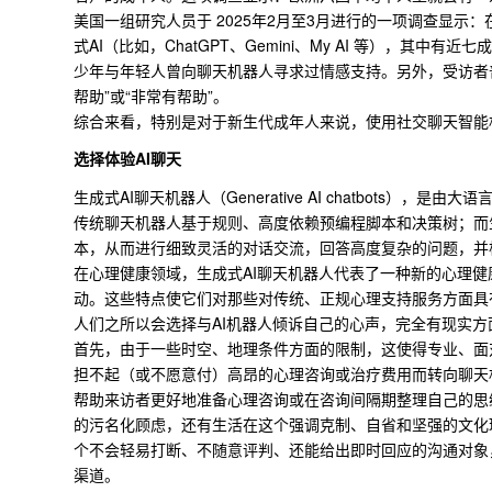
美国一组研究人员于 2025年2月至3月进行的一项调查显示：
式AI（比如，ChatGPT、Gemini、My AI 等），其
少年与年轻人曾向聊天机器人寻求过情感支持。另外，受访者普
帮助”或“非常有帮助”。
综合来看，特别是对于新生代成年人来说，使用社交聊天智能
选择体验AI聊天
生成式AI聊天机器人（Generative AI chatbots），是
传统聊天机器人基于规则、高度依赖预编程脚本和决策树；而
本
，从而进行细致灵活的对话交流，回答高度复杂的问题，并
在心理健康领域，生成式AI聊天机器人代表了一种新的心理
动。这些特点使它们对那些对传统、正规心理支持服务方面具
人们之所以会选择与AI机器人倾诉自己的心声，完全有现实
首先，由于一些时空、地理条件方面的限制，这使得专业、面
担不起（或不愿意付）高昂的心理咨询或治疗费用而转向聊天
帮助来访者更好地准备心理咨询或在咨询间隔期整理自己的思
的污名化顾虑，还有生活在这个强调克制、自省和坚强的文化
个不会轻易打断、不随意评判、还能给出即时回应的沟通对象
渠道。