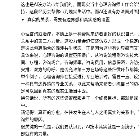
这也是AI没办法带给我们的。而现实当中心理咨询师工作会
持，这段经历会帮你带到现实生活中。而AI还没有办法面对
真实的关系，需要有边界感和真实感的设置
心理咨询或治疗，本质上是一种帮助来访者更好的认识自己、
关系中的第三方力量。这股力量会迫使咨访双方形成一个稳定
是彼此包裹融合的混沌共生状态。正是因为这些有边界感而又
具体来说，心理咨询的设置范围很广，从咨询流程到咨询技术
间、疗程，咨询场合，咨询频率，咨询费用，信息保密，咨访
安排、双方的称呼、是否允许第三方在场等这些细微环节都算
举个例子，心理咨询师在接受进行专业培训时，需要一直、反
一种具有边界感的专业关系，以此来帮助来访者训练自己的边
是可以回到真实的现实生活当中去。
换句话说，所有的这些设置都服务于一个终极目标，那就是赋
中。
请记得！真正的疗愈，往往发生在人与人之间真实的关系中，
询师的原因。
很关键的一点是，我们要认识到，AI技术其实就是一面镜子
部就有的力量。