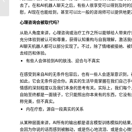
救
去了。在和AI机器人聊天之后，有些人很享受可以得到及时
慰，AI现在也能给到，甚至可以比一般的咨询师可以提供地
心理咨询会被取代吗？
从助人角度来讲，心理咨询或治疗工作之所以能够给人带来疗
充分体验到被认可和尊重，获得认知重构与自我理解，激活我
AI聊天机器人都可以部分实现了。不过，除了情绪被接纳、
去经历和体验。
有些人会体验到AI的肤浅、迎合与不真实
在感受到来自AI的无条件包容后，也有一些人会逐渐意识到，
如此，它会无条件迎合你。真实的生活毕竟掌握在我们自己手
情感的深刻程度以及我们本身的思考有关。实际上，我们每个人
自始至终都是一面镜子，它只能照出你本来有的东西，它没有
称完美，但不真实。
内在疗愈，源自一段真实的关系
从某种层面来讲，AI所有的输出都是语言模型训练模拟的结
会因为你说的话而感到被触动，或是伤心地流泪、或是会心微