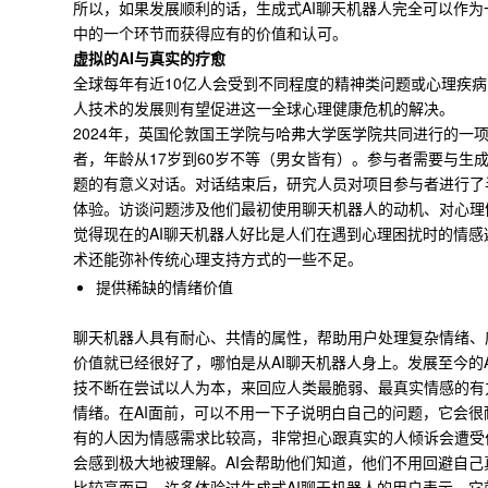
所以，如果发展顺利的话，生成式AI聊天机器人完全可以作
中的一个环节而获得应有的价值和认可。
虚拟的AI与真实的疗愈
全球每年有近10亿人会受到不同程度的精神类问题或心理疾病
人技术的发展则有望促进这一全球心理健康危机的解决。
2024年，英国伦敦国王学院与哈弗大学医学院共同进行的一
者，年龄从17岁到60岁不等（男女皆有）。参与者需要与生成
题的有意义对话。对话结束后，研究人员对项目参与者进行了
体验。访谈问题涉及他们最初使用聊天机器人的动机、对心理
觉得现在的AI聊天机器人好比是人们在遇到心理困扰时的情感
术还能弥补传统心理支持方式的一些不足。
提供稀缺的情绪价值
聊天机器人具有耐心、共情的属性，帮助用户处理复杂情绪、
价值就已经很好了，哪怕是从AI聊天机器人身上。发展至今的
技不断在尝试以人为本，来回应人类最脆弱、最真实情感的有
情绪。在AI面前，可以不用一下子说明白自己的问题，它会很
有的人因为情感需求比较高，非常担心跟真实的人倾诉会遭受
会感到极大地被理解。AI会帮助他们知道，他们不用回避自
比较高而已。许多体验过生成式AI聊天机器人的用户表示，