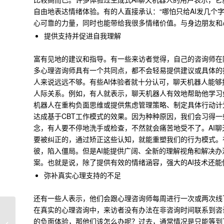
自由地表达情绪体验。有的人直接承认：“哪怕只给AI发几个
心可靠的力量，同时也能带给我很多情绪价值。与身边朋友和心
提供支持并促进自我理解
富有见地的建议和指导。有一些来访者觉得，自己的咨询师在
多心理咨询师具有一个共同点，都不会轻易提供建议或具体的
人来说远远不够。有些AI体验者就十分认可，聊天机器人能
人际关系。例如，有人就表示，聊天机器人有效地帮助他学习
机器人在重构负面思维或提供焦虑管理策略、制定具体行动计
达成基于CBT工作模式的效果。因为种种原因，我们会习得
念，有人要不停地洗手或检查，不然就会痛苦地受不了。AI
要被纠正的，通过矫正这些认知，就能重塑我们的行为模式。
彼，陷入僵局。但是AI能提供广阔、全新的理解视角和解决
案。
也就是说，除了提供有效的情绪涵容，强大的AI技术还
弥补真实心理支持的不足
还有一些人表示，他们会跟心理咨询师每周进行一次或两次线
在真实的心理咨询中，来访者没有办法在非咨询时间联系到咨
厌学的背后，是心在呼
的负面体验，那他们该怎么办呢？过去，通常情况是只能等到