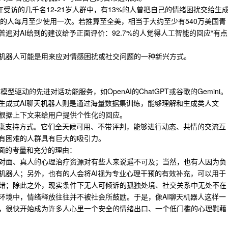
在受访的几千名12-21岁人群中，有13%的人曾把自己的情绪困扰交给生
中有近七成的人每月至少使用一次。若推算至全美，相当于大约至少有540万美国青
遍对AI给到的建议给予正面评价：92.7%的人觉得人工智能的回应“有点
机器人可能是用来应对情感困扰或社交问题的一种新兴方式。
由大语言模型驱动的先进对话功能服务，如OpenAI的ChatGPT或谷歌的
Gemini
。
生成式AI聊天机器人则是通过海量数据集训练，
能够
理解和生成类人文
根据上下文来给用户提供个性化
的
回应。
健康支持方式。它们全天候可用、不带评判，能够进行动态、共情的交流互
有困难的人群具有巨大的吸引力。
方面的考量和充分的理由：
对面、真人的心理治疗资源对有些人来说遥不可及；当然，也有人因为负
机器人；另外，也有的人会将AI视为专业心理干预的有效补充，可以用于
绪；除此之外，现实条件下无人可倾诉的孤独处境、社交关系中无处不在
环境中，情绪释放往往并不被社会所鼓励。于是，像AI聊天机器人这样一
，很快开始成为许多人心里一个安全的情绪出口、一个低门槛的心理慰藉