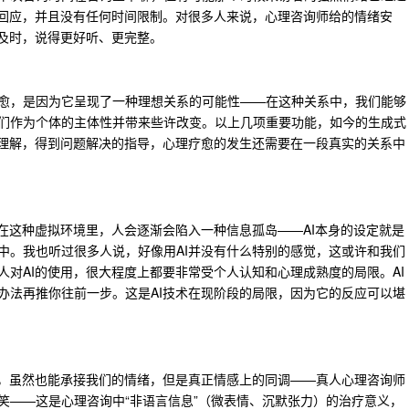
的回应，并且没有任何时间限制。对很多人来说，心理咨询师给的情绪安
更及时，说得更好听、更完整。
愈，是因为它呈现了一种理想关系的可能性——在这种关系中，我们能够
们作为个体的主体性并带来些许改变。以上几项重要功能，如今的生成式
被理解，得到问题解决的指导，心理疗愈的发生还需要在一段真实的关系中
在这种虚拟环境里，人会逐渐会陷入一种信息孤岛——AI本身的设定就是
中。我也听过很多人说，好像用AI并没有什么特别的感觉，这或许和我们
对AI的使用，很大程度上都要非常受个人认知和心理成熟度的局限。AI
办法再推你往前一步。这是AI技术在现阶段的局限，因为它的反应可以堪
果，虽然也能承接我们的情绪，但是真正情感上的同调——真人心理咨询师
笑——这是心理咨询中“非语言信息”（微表情、沉默张力）的治疗意义，