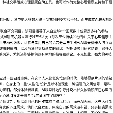
为一种社交手段或心理健康自助工具，也可以作为完整心理健康支持和干预
的困扰，其中绝大多数人得不到充分的支持和干预。而生成式AI聊天机器
项联合研究项目，该项目招募了来自全球8个国家数十位背景多样的参与
式AI聊天机器人进行过至少3次（每次至少持续20分钟）关于心理健康主
半结构式访谈，让参与者用自己的语言分享与生成式AI聊天机器人的互动
健康的影响，以及与其他支持形式的对比。根据该项目研究结论，很多人
避风港，尤其还能够提供颇有见地的指导和建议。不光如此，强大的AI技
应对一些困难事件。在这个人人都低头忙碌的时代，能够得到片刻的情绪
AI，它身上的一些“人性化”设计足以体验现出一种温暖的文明信号，是科
力证明。部分体验者坦言，AI非常好地引导她说出长久依赖积压在心里的
耐心地引导她去思考“我究竟困在了哪里？”
价值评判，所以对自己的困难或痛苦难以启齿。而在AI面前，这些人可能
己真实的心理需求，他们也会发现，原来自己的需求没有错，只是情感需求
它就像是一个安全、无评判的心灵避风港，在这里，人们可以不怕被拒绝，