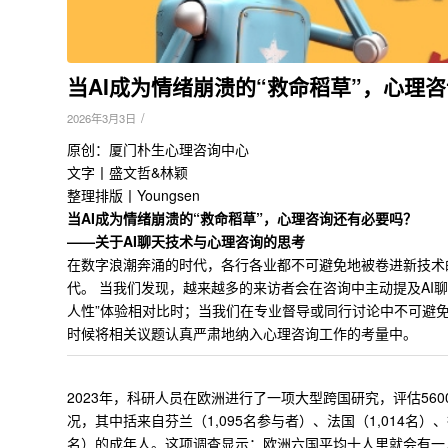
当AI成为情绪崩溃的“救命稻草”，心理
/
2026年3月3日
原创：厦门朴生心理咨询中心
文字丨盛文哲&林颖
整理排版丨Youngsen
当AI成为情绪崩溃的“救命稻草”，心理咨询还有必要吗？
——关于AI聊天技术与心理咨询的思考
在数字浪潮奔涌的时代，各行各业都不可避免地被卷进新技术的洪
代。
当我们发现，越来越多的来访者会在咨询中主动提及AI
人性”体验相对比时；当我们在专业督导或同行讨论中不可避免
时候将相关议题认真严肃地纳入心理咨询工作的考量中。
2023年，科研人员在欧洲进行了一项大型跨国研究，评估5600余
况，
其中括来自芬兰（1,095名参与者）、法国（1,014名）、
名）的成年人。这项调查显示：欧洲六国平均十人里就会有一