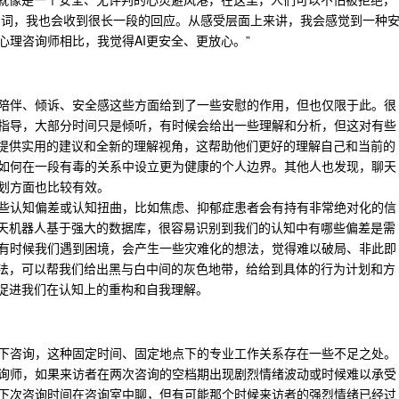
字词，我也会收到很长一段的回应。从感受层面上来讲，我会感觉到一种
理咨询师相比，我觉得AI更安全、更放心。”
陪伴、倾诉、安全感这些方面给到了一些安慰的作用，但也仅限于此。很
指导，大部分时间只是倾听，有时候会给出一些理解和分析，但这对有些
够提供实用的建议和全新的理解视角，这帮助他们更好的理解自己和当前的
如何在一段有毒的关系中设立更为健康的个人边界。其他人也发现，聊天
划方面也比较有效。
一些认知偏差或认知扭曲，比如焦虑、抑郁症患者会有持有非常绝对化的信
聊天机器人基于强大的数据库，很容易识别到我们的认知中有哪些偏差是需
有时候我们遇到困境，会产生一些灾难化的想法，觉得难以破局、非此即
办法，可以帮我们给出黑与白中间的灰色地带，给给到具体的行为计划和方
能促进我们在认知上的重构和自我理解。
下咨询，这种固定时间、固定地点下的专业工作关系存在一些不足之处。
询师，如果来访者在两次咨询的空档期出现剧烈情绪波动或时候难以承受
下次咨询时间在咨询室中聊，但有可能那个时候来访者的强烈情绪已经过