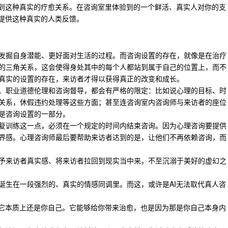
给到这种真实的疗愈关系。在咨询室里体验到的一个鲜活、真实人对你的支
面提供这种真实的人类反馈。
发掘自身潜能、更好面对生活的过程。而咨询设置的存在，就像是在治疗
的三角关系，这会使得身处其中的每个人都站到属于自己的位置上，而不
真实的设置的存在，来访者才得以获得真正的改变和成长。
、职业道德伦理和咨询督导，都会有严格的限定：比如说心理的目标、时
关系，休假违约处理等这些方面；甚至连咨询室内咨询师与来访者的座位
是咨询设置的一部分。
复训练这一点，必须在一个规定的时间内结束咨询。因为心理咨询要提供
界感。心理咨询师最后要帮助来访者达到的是，让他们不再依赖咨询，而
予来访者真实感、将来访者拉回到现实当中来，不至沉溺于美好的虚幻之
诞生在一段强烈的、真实的情感同调里。而这，或许是AI无法取代真人咨
，它本质上还是你自己。它能够给你带来治愈，也是因为那是你自己本身内