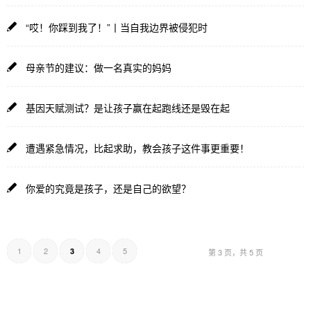
“哎！你踩到我了！”丨当自我边界被侵犯时
母亲节的建议：做一名真实的妈妈
基因天赋测试？是让孩子赢在起跑线还是毁在起
遭遇紧急情况，比起求助，教会孩子这件事更重要！
你爱的究竟是孩子，还是自己的欲望？
1
2
4
5
3
第 3 页，共 5 页