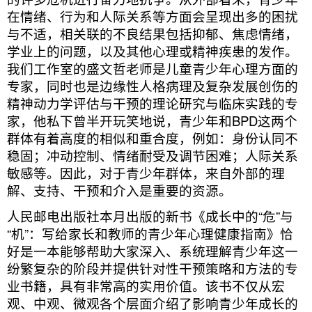
在情绪、行为和人际关系等方面会呈现出多的困扰
与不适，相关联的不良结果包括抑郁、焦虑情绪，
学业上的问题，以及其他心理或精神疾患的发作。
我们工作室的盛文哲老师是儿童青少年心理方面的
专家，同时也是边缘性人格病理及复杂发展创伤的
精神动力学评估与干预的理论研究与临床实践的专
家，他私下曾半开玩笑地说，青少年和BPD这两个
群体有着高度的相似和重合度，例如：身份认同不
稳固；冲动控制、情绪耐受及调节困难；人际关系
敏感等。因此，对于青少年群体，来自外部的理
解、支持、干预和介入是重要的资源。
人民邮电出版社本月出版的新书《成长中的“危”与
“机”：写给家长和教师的青少年心理健康指南》恰
好是一本能够帮助大家深入、系统理解青少年这一
纷繁复杂的阶段并提供针对性干预策略和方法的专
业书籍，具有非常高的实用价值。该书不仅从宏
观、中观、微观各个层面介绍了影响青少年成长的