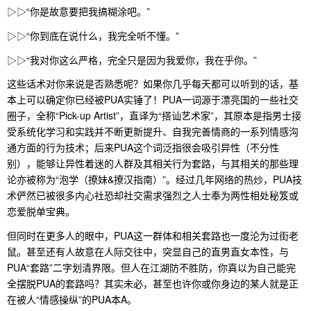
▷▷“你是故意要把我搞糊涂吧。”
▷▷“你到底在说什么，我完全听不懂。”
▷▷“我对你这么严格，完全只是因为我爱你，我在乎你。”
这些话术对你来说是否熟悉呢？如果你几乎每天都可以听到的话，基
本上可以确定你已经被PUA实锤了！PUA一词源于漂亮国的一些社交
圈子，全称“Pick-up Artist”，直译为“搭讪艺术家”，其原本是指男士接
受系统化学习和实践并不断更新提升、自我完善情商的一系列情感沟
通方面的行为技术；后来PUA这个词泛指很会吸引异性（不分性
别），能够让异性着迷的人群及其相关行为套路，与其相关的那些理
论亦被称为“泡学（撩妹&撩汉指南）”。经过几年网络的热炒，PUA技
术俨然已被很多内心社恐却社交需求强烈之人士奉为两性相处秘笈或
恋爱脱单宝典。
但同时在更多人的眼中，PUA这一群体和相关套路也一度沦为过街老
鼠。甚至还有人故意在人际交往中，突显自己的直男直女本性，与
PUA“套路”二字划清界限。但人在江湖防不胜防，你真以为自己能完
全摆脱PUA的套路吗？其实未必，甚至也许你或你身边的某人就是正
在被人“情感操纵”的PUA本A。