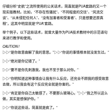
仔细分析“史航”之流所使用的公关话术，简直就是PUA套路的又一个
现实版教材。比如，“不存在性骚扰”、“不同程度的交往”、“风流交
谈”、“从未侵犯任何人”、“没有加害者和受害者”、只是想要还原真
相”，这其中明显就是“PUA”套路。
举个例子，以下这些话术，就曾大量作为PUA技术教材中的示范语句
来进行教学和使用。
CAUTION
！
▷▷“是你故意曲解了我的意思。”▷▷“你说的事情根本就没发生过。”
▷▷“绝对是你记错了。”
▷▷“要不是你先刺激我，我也不至于那么对你。”
▷▷“你明知道这种事情会让我有什么反应，还完全不顾我的感受故意
去做，所以我会有这个反应完全就是你害的。”
▷▷“肯定是你自己太敏感了，不要那么玻璃心。”▷▷“我之所以这么
做，其实是想保护你。”
▷▷“你说这些话，简直就是疯了。”