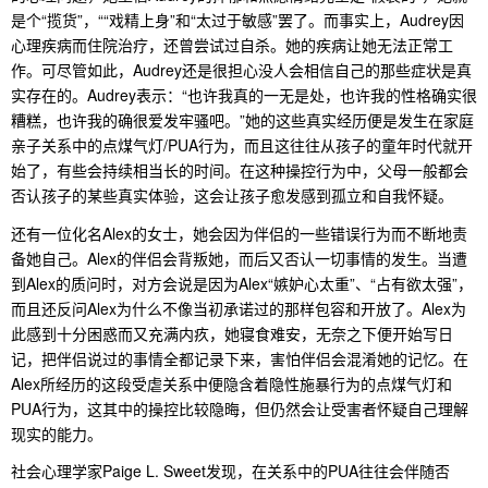
是个“揽货”，““戏精上身”和“太过于敏感”罢了。而事实上，Audrey因
心理疾病而住院治疗，还曾尝试过自杀。她的疾病让她无法正常工
作。可尽管如此，Audrey还是很担心没人会相信自己的那些症状是真
实存在的。Audrey表示：“也许我真的一无是处，也许我的性格确实很
糟糕，也许我的确很爱发牢骚吧。”她的这些真实经历便是发生在家庭
亲子关系中的点煤气灯/PUA行为，而且这往往从孩子的童年时代就开
始了，有些会持续相当长的时间。在这种操控行为中，父母一般都会
否认孩子的某些真实体验，这会让孩子愈发感到孤立和自我怀疑。
还有一位化名Alex的女士，她会因为伴侣的一些错误行为而不断地责
备她自己。Alex的伴侣会背叛她，而后又否认一切事情的发生。当遭
到Alex的质问时，对方会说是因为Alex“嫉妒心太重”、“占有欲太强”，
而且还反问Alex为什么不像当初承诺过的那样包容和开放了。Alex为
此感到十分困惑而又充满内疚，她寝食难安，无奈之下便开始写日
记，把伴侣说过的事情全都记录下来，害怕伴侣会混淆她的记忆。在
Alex所经历的这段受虐关系中便隐含着隐性施暴行为的点煤气灯和
PUA行为，这其中的操控比较隐晦，但仍然会让受害者怀疑自己理解
现实的能力。
社会心理学家Paige L. Sweet发现，在关系中的PUA往往会伴随否