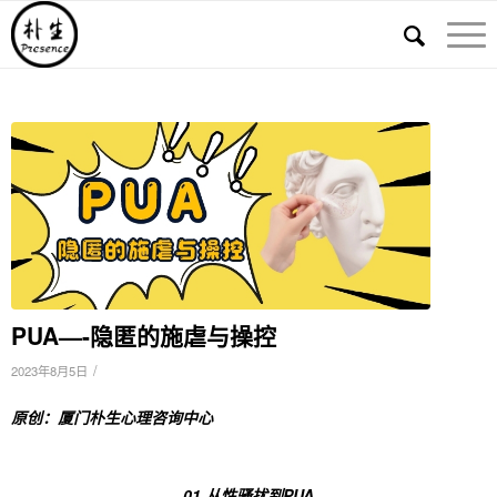
PUA—-隐匿的施虐与操控
/
2023年8月5日
原创：厦门朴生心理咨询中心
01.从性骚扰到PUA