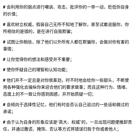
#
会利用你的弱点进行嘲讽、攻击，批评你的一举一动，贬低你自身
的价值；
#
喜欢树立权威，假装自己无所不知地了解你，甚至试着说服你，你
所相信的是错的，是在进行自我欺骗；
#
试图让你相信，除了他们以外所有人都在欺骗你，会做对你有害的
事情；
#
让你觉得你的想法和感受并不重要；
#
使你怀疑自己的理智和认知功能；
#
他们并不一定总是对你很差劲，时不时地会给你一些甜头，不断使
用各种强化去操纵你来迎合他们的要求做事；而且这种行为、情绪、
态度上的不一致让你感到困惑，并开始质疑一切；
#
会倾向于选择性记忆，他们有时会否认自己说过的一些话和做过的
承诺；
#
由于认为自身的形象应该是“高大、权威”的，一旦出现问题便推卸责
任，并通过撒谎、掩饰、否认等方式将错误归咎于你或者他人；