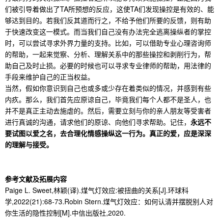
们被引导着做出了TA所预想的反应，这使TA们发现操控是有效的、能
够达到目的。若我们反其道而行之，不给予他们所要的反馈，则有助
于快速改变这一模式。而当我们自己没有办法完全逃离操纵者的掌控
时，可以尝试寻求外界力量的支持。比如，可以借助专业心理咨询师
的帮助，一起来觉察、分析、理解关系中的那些操控和剥削行为，帮
助自己及时止损。必要的时候也可以寻求专业律师的帮助，用法律的
手段来维护自己的正当权益。
当然，假如你意识到自己也或多或少存在着类似的情况，并感到有些
内疚。那么，我们首先应原谅自己，毕竟我们每个人都不是圣人，也
并不是真正主动去施虐的。然后，需要立刻与你的亲人朋友等受害者
进行真诚的沟通，请求他们的原谅、向他们寻求帮助。记住，
永远不
要试图以爱之名，去合理化情感操纵这一行为。
真正的爱，应是深深
的理解与接受。
参考文献及拓展内容
Paige L. Sweet,林颖(译).煤气灯效应:被扭曲的关系[J].环球科
学,2022(21):68-73.Robin Stern.煤气灯效应：如何认清并摆脱别人对
你生活的隐性控制[M].中信出版社,2020.