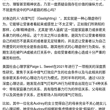
忆力、理智甚至精神状态，乃至一度质疑自我存在价值的操纵方式，
不就是传说中的PUA套路的核心吗？
对身边的人“点煤气灯（Gaslighting）”，其实就是一种心理虐待行
为，它能够让受害者看起来或感觉上“不太正常”。正如我们所熟知的
那样，心理/精神虐待，尤其是“把人逼疯”这一招是家庭暴力或亲密关
系暴力的核心特征。这个方法之所以会奏效，是因为它让受害者相信
自己的经历不是真实的或者是无足轻重的，并且还让受害者认为自己
所遭受的对待完全是咎由自取。跟其他形式的心理虐待行为类似，长
期生活在被PUA或被点灯关系中，会给受害者的身心造成十分严重的
痛苦和创伤。
美国社会心理学家Paige L. Sweet在2021年进行了一项相关的深度质
性研究，聚焦于关系中煤气灯效应产生的社会条件以及与此相关的那
些亲密关系中的心理动力与行为模式。历时半年的时间，通过122次
深度心理访谈，她发现点煤气灯和PUA行为经常会出现在以下4种关系
中：带有家庭暴力的关系、具有隐性暴力行为的伴侣关系、父母和孩
子以及其他亲子关系，还有职场人际间的煤气灯效应。
比如，其中一位化名Audrey的女士觉得自己的母亲完全不关心她女儿
的心理问题，她坚信Audrey的抑郁和焦虑情绪完全是“假装的”，她就