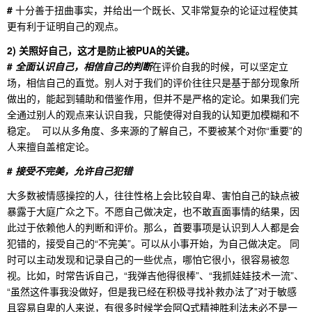
#
十分善于扭曲事实，并给出一个既长、又非常复杂的论证过程使其
更有利于证明自己的观点。
2)
关照好自己，这才是防止被PUA的关键。
#
全面认识自己，相信自己的判断
在评价自我的时候，可以坚定立
场，相信自己的直觉。别人对于我们的评价往往只是基于部分现象所
做出的，能起到辅助和借鉴作用，但并不是严格的定论。如果我们完
全通过别人的观点来认识自我，只能使得对自我的认知更加模糊和不
稳定。 可以从多角度、多来源的了解自己，不要被某个对你“重要”的
人来擅自盖棺定论。
#
接受不完美，允许自己犯错
大多数被情感操控的人，往往性格上会比较自卑、害怕自己的缺点被
暴露于大庭广众之下。不愿自己做决定，也不敢直面事情的结果，因
此过于依赖他人的判断和评价。那么，首要事项是认识到人人都是会
犯错的，接受自己的“不完美”。可以从小事开始，为自己做决定。 同
时可以主动发现和记录自己的一些优点，哪怕它很小，很容易被忽
视。比如，时常告诉自己，“我弹吉他得很棒”、“我抓娃娃技术一流”、
“虽然这件事我没做好，但是我已经在积极寻找补救办法了”对于敏感
且容易自卑的人来说，有很多时候学会阿Q式精神胜利法未必不是一