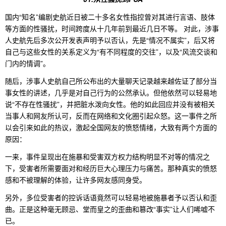
国内“知名”编剧史航近日被二十多名女性指控曾对其进行言语、肢体
等方面的性骚扰，时间跨度从十几年前到最近几日不等。 对此，涉事
人史航先后多次公开发表声明予以否认，先是“情况不属实”，后又将
自己与这些女性的关系定义为“有不同程度的交往”，以及“风流交谈和
门内的情调”。
随后，涉事人史航自己所公布出的大量聊天记录越来越佐证了部分当
事女性的讲述，几乎是对自己行为的公然承认。但他依然可以轻易地
说“不存在性骚扰”，并把脏水泼向女性。他的如此回应并没有被相关
当事人和网友所认可，反而在网络和文化圈引起众怒。这一事件之所
以会引来如此的热议，激起全国网友的愤怒情绪，大致有两个方面的
原因：
一来，事件呈现出在施暴和受害双方权力结构明显不对等的情况之
下，受害者所需要面对和经历巨大心理压力与痛苦。那种真实的愤怒
感和不被理解的体验，让许多网友感同身受。
另外，多位受害者的控诉话语竟然可以轻易地被施暴者予以否认和歪
曲。正是这种毫无顾忌、堂而皇之的歪曲和篡改“事实”让人们唏嘘不
已。