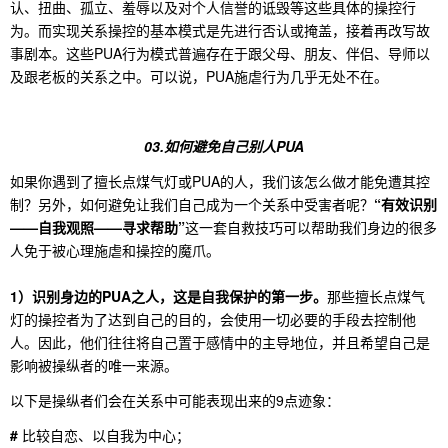
认、扭曲、孤立、羞辱以及对个人信誉的诋毁等这些具体的操控行
为。而实现关系操控的基本模式是先进行否认或掩盖，接着再改写故
事剧本。这些PUA行为模式普遍存在于跟父母、朋友、伴侣、导师以
及跟老板的关系之中。可以说，PUA施虐行为几乎无处不在。
03.如何避免自己别人PUA
如果你遇到了擅长点煤气灯或PUA的人，我们该怎么做才能免遭其控
制？另外，如何避免让我们自己成为一个关系中受害者呢？
“有效识别
——自我观照——寻求帮助”
这一套自救技巧可以帮助我们身边的很多
人免于被心理施虐和操控的魔爪。
1）识别身边的PUA之人，这是自我保护的第一步。
那些擅长点煤气
灯的操控者为了达到自己的目的，会使用一切必要的手段去控制他
人。因此，他们往往将自己置于感情中的主导地位，并且希望自己是
影响被操纵者的唯一来源。
以下是操纵者们会在关系中可能表现出来的9点迹象：
#
比较自恋、以自我为中心；