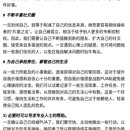
件好事。
#
不断丰富社交圈
一旦封闭自己，就等于削减了自己的信息来源，继而更容易相信操纵
者的“片面之言”。让自己被孤立，相当于给予别人更多的专断控制
权。因此，我们需要让自己不断接触到新的朋友、扩大自己的社交
圈，接受来自多渠道的观点。一旦遇到心理上的疑惑，也可将问题抛
给一些我们信任的人，以免在独自解决问题时钻牛角尖。
#
为自己承担责任，掌管自己的生活
从一些力所能及的小事做起，逐渐获得对自己的掌控感，这对于提升
自我价值感和自信心十分的重要。而自我价值感是战胜PUA和避免被
心理操控的法宝。我们可以试着记录下一些生活琐事、工作任务、行
程安排、感悟看法等，从而做到对自己的生活心中有数。这是一个好
习惯，保持生活和工作的井井有条，可避免自己过于依赖他人，轻易
使自己陷入混乱的危机。
3)
必要时可以寻求专业人士的帮助。
一旦确认自己已经被PUA了，我们要尽快、主动地做出一些行动，以
打破对方的关系操纵。操控者之所以能够持续实施操控，正是因为我