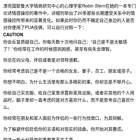
漂亮国耶鲁大学情商研究中心的心理学家
Robin Stern
在她的一本专门
论述情感操控的著作中，详细列举出了20条那些长期遭受关系中的情
感操控所带来的显著变化。如果此时你仍然不确定自己身边的人是否
对你使用了PUA伎俩，可以自行对照一下：
CAUTION
你会反复质疑自己。你每天数十次地问自己：“自己是不是太敏感
了？”你经常在工作的时候感到困惑，甚至有些失去理智。
你总在向父母、伴侣或者是对领导道歉。
你经常考虑自己是不是一个合格的女友、妻子、员工、朋友或孩子。
你想不明白，为什么生活里有那么多精彩的事，你却总是不够开心。
你给自己买衣服、给自己家里添置新家具设施，或者买其他的个人用
品时，脑子里却一直考虑的是对方喜欢什么，而不是思考自己喜欢什
么。
你经常在朋友和家人面前为伴侣的一些行为找借口，为其辩解。
为了躲避伴侣贬低你的言语和对现实的扭曲，你开始对其撒谎。
你连一些十分简单的事都拿不定主意。