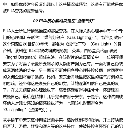
中，如果你经常会反复出现以上这些情况或感觉，这很有可能就是你
被PUA套路的报警信号。
02.PUA核心套路就是在“点煤气灯”
PUA人士所进行情感操控的那些套路，在人际关系心理学中有一个专
门的心理词汇来形容：“煤气灯效应（Gas Lighting）”。“煤气灯效应”
这个词源自20世纪30年代一部名为《煤气灯下》（Gas Light）的舞
台剧，该剧在1944年被改编成电影搬上荧幕，由影星英格丽·褒曼
（Ingrid Bergman）担任主演。在该影片的故事情节中，一位钢琴师
安东为了将妻子褒曼所要继承的大额财产据为己有，一面将自己伪装
成潇洒体贴的丈夫，另一面又不断使用各种心理操控伎俩，伙同家中
的女佣企图将妻子逼疯。比如，安东会背地里把家里的煤气灯调的忽
明忽暗，还坚称这是褒曼自己的幻觉，让她逐渐相信自己是真的疯
了。在丈夫缜密的心理操纵下，褒曼逐渐变得神经兮兮，怀疑现实、
质疑自己，最后在精神上几乎完全依附于安东。于是乎，这种试图破
坏他人对现实感知的情感操纵行为，也因该电影而得名为
“Gaslighting”（点煤气灯）。
故事情节中安东这种刻意扭曲事实、选择性删减和隐瞒，并且持续使
用否认、矛盾、误导和谎言等的这些操作，使被操控者怀疑自己的记