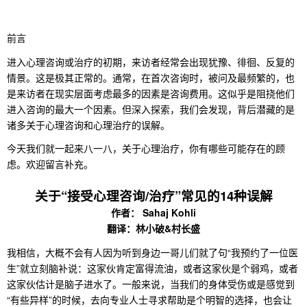
前言
进入心理咨询或治疗的初期，来访者经常会出现犹豫、徘徊、反复的
情景。这是极其正常的。通常，在首次咨询时，被问及最频繁的，也
是来访者在现实层面考虑最多的因素是咨询费用。这似乎是阻挠他们
进入咨询的最大一个因素。但深入探索，我们会发现，背后潜藏的是
诸多关于心理咨询和心理治疗的误解。
今天我们就一起来八一八，关于心理治疗，你有哪些可能存在的顾
虑。欢迎留言补充。
关于“接受心理
咨询/治疗
”常见的14种误解
作者：
Sahaj Kohli
翻译：林小破
&
村长盛
我相信，大概不会有人因为听到身边一哥儿们就了句“我预约了一位医
生”就立刻脑补说：这家伙肯定富得流油，或者这家伙是个弱鸡，或者
这家伙估计是脑子进水了。一般来说，当我们的身体受伤或是感觉到
“有些异样”的时候，去向专业人士寻求帮助是个明智的选择，也会让