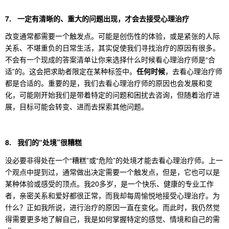
7. 一定有清晰的、重大的问题出现，才会去接受心理治疗
改变通常都需要一个触发点。可能是创伤性的体验，或是紧张的人际
关系、不堪重负的日常生活，其实促使我们寻找治疗的原因有很多。
不会有一个现成的答案清单让你来选择什么时候看心理治疗师是“合
适”的。这会把求助者限定在某种标签中。
任何时候
，去看心理治疗师
都是合适的。重要的是，我们去看心理治疗师的原因也会发展和变
化，可能刚开始我们是带着特定的问题和困扰去咨询，但随着治疗进
展，目标可能会转变、进而去探索其他问题。
8. 我们的“处境”很糟糕
没必要非得处在一个“糟糕”或“危险”的处境才能去看心理治疗师。上一
个观点中提到过，通常做出决定需要一个触发点，但是，它也可以是
某种体验或感受的顶点。我20多岁，是一个快乐、健康的专业工作
者，亲密关系和爱好都很正常，而我却每周愉悦地接受心理治疗。为
什么？正如我所说，进行治疗的原因一直在变化。而此时，我仍然觉
得需要更多地了解自己，我是如何掌握特定的感觉、情境和自己的需