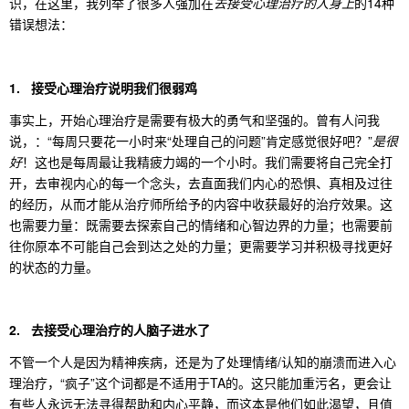
识，在这里，我列举了很多人强加在
去接受心理治疗的人身上
的14种
错误想法：
1. 接受心理治疗说明我们很弱鸡
事实上，开始心理治疗是需要有极大的勇气和坚强的。曾有人问我
说，：“每周只要花一小时来“处理自己的问题”肯定感觉很好吧？”
是很
好
！这也是每周最让我精疲力竭的一个小时。我们需要将自己完全打
开，去审视内心的每一个念头，去直面我们内心的恐惧、真相及过往
的经历，从而才能从治疗师所给予的内容中收获最好的治疗效果。这
也需要力量：既需要去探索自己的情绪和心智边界的力量；也需要前
往你原本不可能自己会到达之处的力量；更需要学习并积极寻找更好
的状态的力量。
2. 去接受心理治疗的人脑子进水了
不管一个人是因为精神疾病，还是为了处理情绪/认知的崩溃而进入心
理治疗，“疯子”这个词都是不适用于TA的。这只能加重污名，更会让
有些人永远无法寻得帮助和内心平静，而这本是他们如此渴望，且值