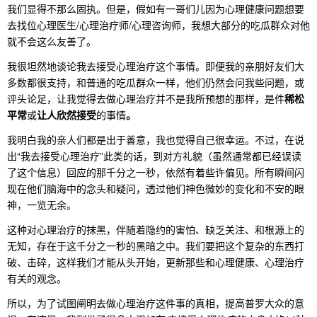
我们显得不那么固执。但是，假如有一哥们儿因为心理健康问题想要
去找位心理医生/心理治疗师/心理咨询师，我想大部分的吃瓜群众对他
就不会这么友善了。
我很坦然地谈论我去接受心理治疗这个事情。即便我的亲朋好友们大
多数都很支持，和普通的吃瓜群众一样，他们仍然会问我些问题，或
评头论足，让我觉得去做心理治疗并不是我所预想的那样，是件
稀松
平常
或
让人欣然接受
的事情
。
我明白我的亲人们都是出于善意，我也觉得自己很幸运。不过，在说
出“我去接受心理治疗”此类的话，到对方礼貌（虽然通常都已经误读
了这个信息）回应的那千分之一秒，依然有着些许偏见。所有瞬间闪
现在他们脑海中的念头和疑问，透过他们神色微妙的变化和不安的眼
神，一览无余。
这种对心理治疗的抹黑，伴随着隐约的害怕、缺乏关注、和根源上的
无知，存在于这千分之一秒的黑暗之中。我们要把这个复杂的东西打
破、击碎，这样我们才能从头开始，更新那些和心理健康、心理治疗
有关的观念。
所以，为了试图阐明去做心理治疗这件事的真相，提高普罗大众的意