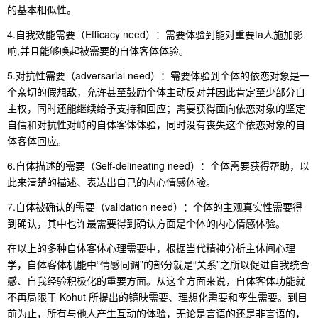
的基本相似性。
4.自我效能需要（Efficacy need）：需要体验到能对重要ta人施加影
响,并且能够唤起被需要的自体客体体验。
5.对抗性需要（adversarial need）：需要体验到个体的依恋对象是一
个亲切的假想敌，允许甚至鼓励个体主动反对并因此肯定至少部分自
主权，同时还能继续给予支持和回应；需要获得面向依恋对象的坚定
自信和对抗性对峙的自体客体体验，同时没有丧失这个依恋对象的自
体客体回应。
6.自体描述的需要（Self-delineating need）：个体需要获得帮助，以
此来清楚的描述、表达出自己的内心情感体验。
7.自体被确认的需要（validation need）：个体的主观真实性需要得
到确认，其中也许最需要得到确认方面是个体的内心情感体验。
在以上的多种自体客体心理需要中，根据当代精神分析主体间心理
学，自体客体机能中“情感同调”的部分就是“关系”之所以促进自我统合
感、自我经验积极化的重要方面。从这个方面来说，自体客体功能就
不再局限于 Kohut 所提出的镜映需要、理想化需要和孪生需要。到目
前为止，所有与他人产生互动的体验，无论是言语的还是非言语的，