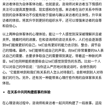
来访者体验为自体客体功能，也就是说，咨询师对来访者当下情感的
关注可以提高其整体感、现实感和存在感。来访者在治疗关系中所体
验到的自体客体功不仅能有助于接纳与确认来访者的主体性，升华来
访者的体验，将其升华到更好的组织水平，还可以增强来访者的自尊
和自信心。
以上两种自体客体的心理体验，能让一个人感觉到深深被理解并且被
关怀。随着时间的进展，在和咨询师的咨访关系中，人们也会逐渐感
到ta们能做更好的自己，ta们会有更好的能力去识别、整合、调节自
己的情绪。最终，ta们能够形成自己的声音，向ta们非常重要的ta人表
达自己的需要、去要求争取自己的需要得到满足，带着这一种新的声
音，ta们也同样能拒绝那些会让ta们感觉到受伤的东西。比如一个人
可以对自己的伴侣说：“当你这么严厉地对我说话时，会很伤我的
心。”它能影响到和我们有关系的人怎么对待我们，会影响到别人对待
我们的行为。另外，还有另一种能带来心理疗愈作用的自体客体关系
体验。
在关系中
共同构建
叙事的体验
在心理咨询过程中，咨询师和来访者一起共同构建了一段故事，这段