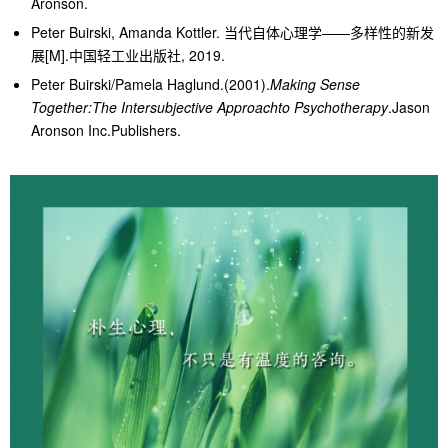
Aronson.
Peter Buirski, Amanda Kottler. 当代自体心理学——多样性的新发
展[M].中国轻工业出版社, 2019.
Peter Buirski/Pamela Haglund.(2001).
Making Sense
Together:The Intersubjective Approachto Psychotherapy
.Jason
Aronson Inc.Publishers.