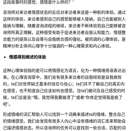
这段故事时的感觉、感情是什么样的？”
咨询师对来访者情感状态的反应对来访者来说是一种新的体验。通过
这样的体验，来访者感到自己的感受能够被人接纳，自己也能被别人
接纳与理解。随着咨询进程的继续，来访者不断体验到自己能够被咨
询师所真正理解。这种感受有助于促进来访者自我认知能力、情感整
合能力的提高以及自尊与自我统合感的强化。被同调的心理体验，是
精神分析主体间心理学十分强调的一种心理需求和内心体验。
情感得到阐述的体验
这种心理体验指的是可以将情感化为语言，化为一种情绪用语表达出
来。在心理咨询室中，我们会有很多来访者的自我经验是自我挫败
的，ta们对世界缺乏基本的信任与信心；ta们并不了解自己的真实内
在感受，也不知道自己应该如何去感受。当ta们被问及自己感受的时
候，ta们总是说:“哦，我觉得我要崩溃了”或者“你肯定觉得我是疯了
吧”。
形成情绪的词汇帮助人可以找到一个词典来描述ta的情绪，整合自己
的情绪感受。我们会发现有很多人内心中没有情绪的词汇库来帮助自
己描述情感状态。所以咨询师的任务可以是找到一些合适、匹配的词