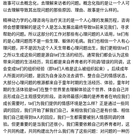
故事可以去概念化，去理解来访者的问题。概念化指的是让一个人可
以去理解导致其出现问题的那些原因、理由、故事是什么样的。
精神动力学的心理咨询与治疗关注的是一个人心理的发展历程，咨询
师会想要理解的是这个人是怎么发展出最终导致ta前来见我们，寻求
帮助的问题。所以这部分的工作对那些有心理问题的人适用，ta们有
的是心理问题而不是一些生理、躯体的毛病。我们也相信一个人有心
理问题，并不是因为这个人天生带着心理问题出生，我们更相信ta们
之所以生成这些问题是源自ta们生活的经历。通常我们都会认为这些
带来问题的生活经历，背后都是来自养育者的不同调/错误的同调，这
会变成ta们的组织经验（即ta们人格是这么被组织起来）。后续成年
人所面对的问题，是因为自身没办法去调节、整合自己的情感状态，
大部分心理问题的根源都来自于童年时期的生活经历、体验，童年时
期的生活体验是ta们在整个世界里去理解体验这个世界、体会自己并
且形成自己主观感受的阶段。咨询师最感兴趣的是养育者在响应我们
成长需要时，ta们为我们提供的情感环境是怎么样？正是通过一些同
调的回应，我们开始了解我们自己，来相信我们自己是有价值、相信
我们自己能得到ta人的回应，我们一生都需要被别人情感同调的体
验。但更重要的是当我们还很小，我们需要依赖自己的养育者时，这
个共同构建，共同构建出为什么我们有了这些问题：对问题的一种历