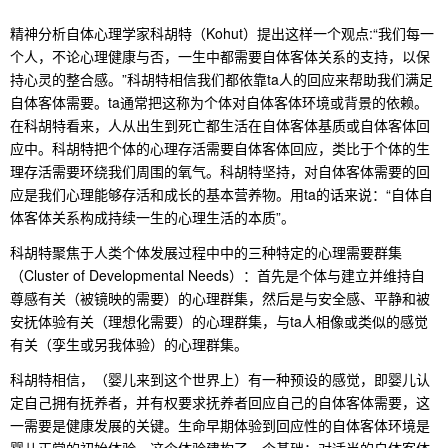
精神分析自体心理学家科胡特（Kohut）提出这样一个观点:“我们每一
个人，不论心理健康与否，一生中都需要自体客体关系的支持，以保
持心灵的整合感。”科胡特相信我们都依靠ta人的回应来帮助我们满足
自体客体需要。ta通常把这称为个体对自体客体环境或背景的依赖。
在科胡特看来，人从出生到死亡都生活在自体客体基质或自体客体回
应中。科胡特把个体的心理存活需要自体客体回应，类比于个体的生
理存活需要环绕我们周围的氧气。科胡特坚持，对自体客体需要的回
应是我们心理能够存活和成长的基本营养物。用ta的话来说：“自体自
体客体关系构成持续一生的心理生活的本质”。
科胡特聚焦于人类个体发展过程中中的三种特定的心理需要群集
（Cluster of Developmental Needs）：首先是个体与建立并维持自
尊感有关（被镜映的需要）的心理群集，然后是与安全感、平静和被
安抚体验有关（理想化需要）的心理群集，与ta人相像或类似的感觉
有关（孪生或另我体验）的心理群集。
科胡特相信，（婴儿来到这个世界上）有一种预设的感觉，即婴儿认
定自己拥有抚养者，并有权要求抚养者回应自己的自体客体需要，这
一需要是健康发展的关键。生命早期体验到回应性的自体客体环境是
婴儿正常的初始体验。这个体验建构了一个基础：对适当的自体客体