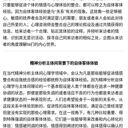
只要能够促进个体的情感与心理体验的整合，都可以称之为自体客体
经验。因为自体客体经验是与“关系”有关的现象。这就像一些足够细
心、敏感的抚养者会及时满足婴儿的需要；朋友或者亲人会如此对待
自己所爱的人；心理咨询师会整合自己的理论假设及通过共情获得的
信息，给来访者一个合理、贴近其体验的诠释，并倾听来访者的情
绪、识别其无意识活动、探寻自己同来访者的相似之处，企图从来访
者的角度理解ta们的内心世界。
精神分析主体间背景下的自体客体体验
在当代精神分析主体间心理学领域中，会认为凡是那些能够促进情感
整合和自我统合感的经验都统称为自体客体经验。因为精神分析自体
心理学与主体间理论的一个基本假设是人类个体都会在追求一种健康
协调的状态，即便是那些失调的或者适应不良的行为也都是来访者追
求健康状态的一种表现形式。人们总希望投身于一段新的关系中，从
这段关系中体验到新的、促进性的自体客体经验，满足自己曾经渴望
但是没有实现的那些心理需求。在这一视角下，有几种比较重要、得
到特殊强调的自体客体体验，它们是一些能够带来改善和内心转化的
体验：情感被同调的体验、情感得到阐述的体验、自体感得以确认的