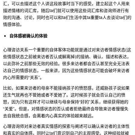
汇，可以去描述这个人讲这段故事时当下的感受。建立起这个人用来
描述情绪的词汇库，随后ta们就可以使用这些词汇库和咨询师进行有
效的沟通、讨论，同时也可以和ta们生活中其ta重要ta人去谈论ta们的
情感体验。
自体感被确认的体验
心理咨访关系一个重要的自体客体功能就是通过对来访者情感状态(这
些情感状态之前被来访者否认或解离掉)的接纳、确认、描述和表达，
以此弥补之前那些无效的经验。很多来访者都会否认甚至完全无法表
达自己的情感状态，一般来讲，因为这些情感状态可能会破坏来访者
内心所需要的“关系”。
比如，如果来访者的母亲不能接纳孩子的愤怒感，还威胁孩子说如果
还生气就再也不管她或者不爱她了。这时候孩子就会否认自己的愤
怒，因为只有这样才可以继续与母亲保持“好的”关系，继续获得她的
“关爱”。但是，对情感状态的否认或者拒绝最终会导致来访者慢慢失
去自我统合感，会离着内心真实的体验越来越远。
心理咨询师对来访者真实情感的探索与阐述可以确认来访者的主体性
和真实的自体感，同时让ta们意识到自己的主观感受。这种经验就被