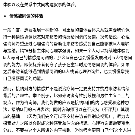
体验以及在关系中共同构建叙事的体验。
情感被同调的体验
一般而言，想要发展一种新的、可重复的自体客体关系就需要我们保
持一种情感协调状态对来访者的情感给同调的反馈。换句话说，心理
咨询师希望通过心理咨询的帮助让来访者感受到自己能够被ta人理解
与接纳。精神分析主体间心理学强调，如果一个人可以持续地体验到
ta人与自己的情感是同调的，那么ta自己也会慢慢发展出对ta人情感同
调的能力。即使抚养者剥夺了孩子在童年时期情感同调的体验。如果
之后来访者能够遇到情感同调的ta人或者心理咨询师，也会慢慢增强
自己情感同调的功能。
然而，接纳对方的情感并不是说治疗师一定要支持并赞成来访者情绪
背后的合理性。举个例子，比如来访者有性别歧视和男性主义至上的
观点，作为咨询师，我们能做的应该是接纳ta们的内心感受和这种想
法，接纳ta们的言语表达；同时咨询师可以在不支持（不评判）其观
点的基础上（因为我们完全可以不支持来访者性别歧视观），尽力去
探索对方之所以会形成这种感受和信念的根源。心理咨询师需要避免
分心，不要被这个人所讲的内容带跑。咨询师需要问自己“当这个人讲