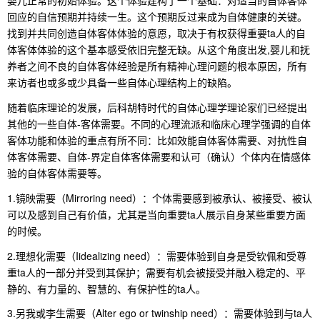
回应的自信预期并持续一生。这个预期反过来成为自体健康的关键。
找到并共同创造自体客体体验的意愿，取决于有权获得重要ta人的自
体客体体验的这个基本感受依旧完整无缺。从这个角度出发,婴儿和抚
养者之间不良的自体客体经验是所有精神心理问题的根本原因，所有
来访者也或多或少具备一些自体心理结构上的缺陷。
随着临床理论的发展，后科胡特时代的自体心理学理论家们已经提出
其他的一些自体-客体需要。不同的心理流派和临床心理学强调的自体
客体功能和体验的重点有所不同：比如效能自体客体需要、对抗性自
体客体需要、自体-界定自体客体需要和认可（确认）个体内在情感体
验的自体客体需要等。
1.镜映需要（Mirroring need）：个体需要感到被承认、被接受、被认
可以及感到自己有价值，尤其是当向重要ta人展示自身某些重要方面
的时候。
2.理想化需要（Iidealizing need）：需要体验到自身是受钦佩和受尊
重ta人的一部分并受到其保护；需要有机会被接受并融入稳定的、平
静的、有力量的、智慧的、有保护性的ta人。
3.另我或李生需要（Alter ego or twinship need）：需要体验到与ta人