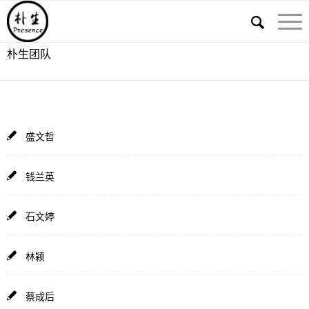
朴生团队
盛文哲
钱兰英
石文婷
林颖
蔡成后