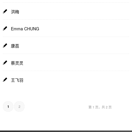
洪梅
Emma CHUNG
康荔
蔡灵灵
王飞羽
2
1
第 1 页，共 2 页