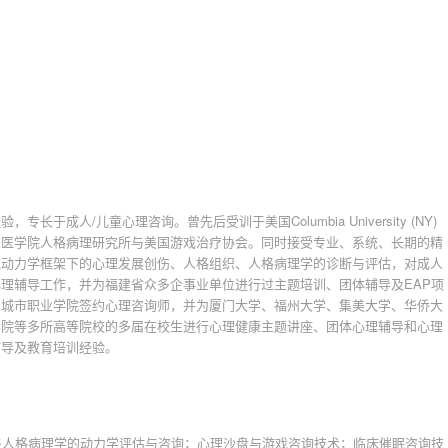
成人/儿童心理咨询。曾先后受训于美国Columbia University (NY)
尔康奈尔医学院人格病理研究所与美国游戏治疗协会。同时接受专业、系统、长期的精
理动力学框架下的心理发展创伤、人格组织、人格病理学的诊断与评估，对成人
理辅导工作，并为福建省众多企事业单位进行过主题培训、团体辅导及EAP项
门城市职业学院签约心理咨询师，并为厦门大学、福州大学、集美大学、华侨大
学院等多所高等院校的多届在校生进行心理健康主题讲座、团体心理辅导和心理
辅导及教育培训经验。
与人格病理学的动力学评估与咨询；心理沙盘与游戏咨询技术；临床催眠咨询技