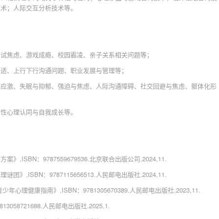
技术；人际交互分析技术等。
考试焦虑、游戏成瘾、校园霸凌、亲子关系相关问题等；
调适、上行下行沟通问题、职业发展与管理等；
与应激、失眠与抑郁、强迫与焦虑、人际沟通障碍、社交回避与焦虑、躯体化形
男性心理认同与自我成长等。
BN：9787559679536.北京联合出版公司.2024,11.
SBN：9787115656513.人民邮电出版社.2024,11.
健康指南》,ISBN：9781305670389.人民邮电出版社.2023,11.
58721688.人民邮电出版社.2025,1.