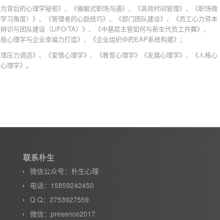
行为背后的心理学秘密》、《催眠式职场沟通》、《高效时间管理》、《职场微
动学习角度）》、《管理者的心励技巧》、《部门团队建设》、《员工心力资本
识与团队建设（LIFO/TA）》、《中基层主管如何与新生代员工共舞》、
极心理学与企业幸福力打造》、《企业组织中的EAP系统构建》；
心理压力调适》、《爱情心理学》、《教育心理学》《发展心理学》、《人格心
计心理学》。
联系朴生
微信公众号：朴生心理
电话：15859242450
Q Q：2753927559
微信：presence2017