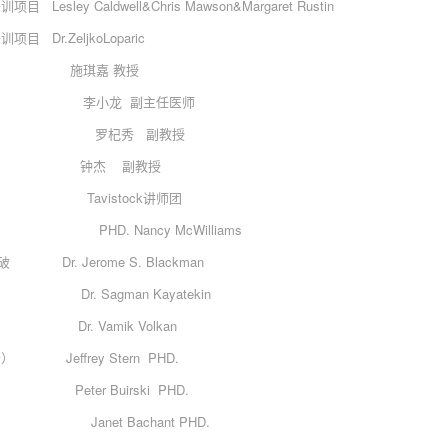
 Caldwell&Chris Mawson&Margaret Rustin
r.ZeljkoLoparic
项目 施琪嘉 教授
目 李小龙 副主任医师
 罗杞秀 副教授
项目 钟杰 副教授
Tavistock讲师团
Nancy McWilliams
. Jerome S. Blackman
 Sagman Kayatekin
Dr. Vamik Volkan
effrey Stern PHD.
ter Buirski PHD.
et Bachant PHD.