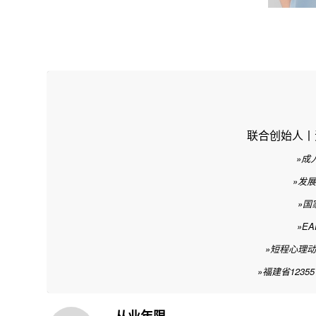
联合创始人丨
»成
»发
»国
»E
»短程心理动
»福建省123