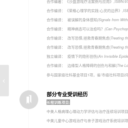
合作编著：《沙盘游戏疗法案例与应用》,ISBN:97873
合作编译：《荣格心理学的实践:心灵的边界》,ISBN:97
合作编译： 被误解的身体感知
(Signals from Withi
合作编译： 精神病态可以治愈吗？
(Can Psychop
合作编译： 改写恐惧,拯救青春期焦虑(
Treating t
合作编译： 改写恐惧,拯救青春期焦虑(
Treating t
独立编译： 疫情下的隐形创伤(
An Invisible Epid
合作编译： 边缘型人格障碍的创伤与和解(
The L
参与国家级社科基金项目1项，省/市级社科项目2项：AI
钱兰英
部分专业受训经历
长程训练项目:
中美人格病理心理动力学评估与治疗连续培训项目 D
中美儿童中心游戏治疗与亲子游戏治疗系统培训项目 D