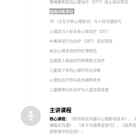
情绪聚焦取向心理治疗（EFT）线上培训项目 Dr
短程训练项目:
TA（交互分析心理技术）与人际沟通技巧 T
心理动力人际关系心理治疗（DIT） Dr. Pe
中美辩证行为治疗（DBT）培训项目 Dr. Lesl
执业心理咨询师的伦理规
边缘型人格组织的移情焦点治
儿童青少年的心理评估与诊
心理危机干预与哀伤辅导技
儿童精神分析治疗与儿童自我发展 Ro
主讲课程
核心课程：
《职场有效沟通与心理影响技术》、
催眠式沟通》、《亲子沟通黄金技巧》、《滋养
源管理中的应用》；