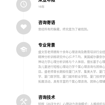
从业年限
16年
咨询寄语
曾经所有的躲藏，终究是为了被找到。
专业背景
盛文哲老师拥有十余年心理咨询及教育培训行业经验，专长于
精神分析训练研究中心(C.P.T.R)、美国威
神动力学心理分析训练与个人体验，擅长基于心
及儿童进行短程心理动力学个案心理咨询与团体心
目。盛老师曾长期担任厦门大学、集美大学、厦
学、厦门医学院、厦门城市职业学院、厦门技师
拓展活动，具有丰富的个案心理咨询、团体心理
咨询技术
短程（20次左右）心理动力咨询模式；人格组织