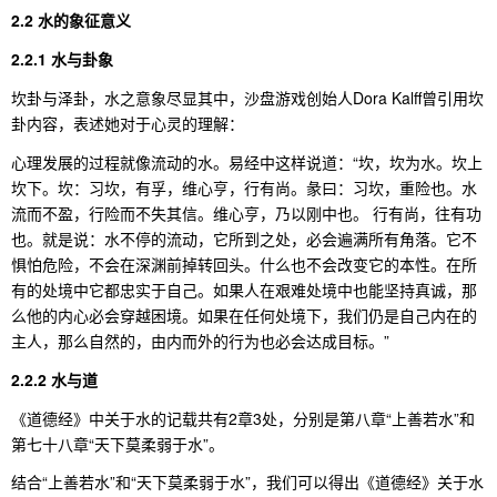
2.2 水的象征意义
2.2.1 水与卦象
坎卦与泽卦，水之意象尽显其中，沙盘游戏创始人Dora Kalff曾引用坎
卦内容，表述她对于心灵的理解：
心理发展的过程就像流动的水。易经中这样说道：“坎，坎为水。坎上
坎下。坎：习坎，有孚，维心亨，行有尚。彖曰：习坎，重险也。水
流而不盈，行险而不失其信。维心亨，乃以刚中也。 行有尚，往有功
也。就是说：水不停的流动，它所到之处，必会遍满所有角落。它不
惧怕危险，不会在深渊前掉转回头。什么也不会改变它的本性。在所
有的处境中它都忠实于自己。如果人在艰难处境中也能坚持真诚，那
么他的内心必会穿越困境。如果在任何处境下，我们仍是自己内在的
主人，那么自然的，由内而外的行为也必会达成目标。”
2.2.2 水与道
《道德经》中关于水的记载共有2章3处，分别是第八章“上善若水”和
第七十八章“天下莫柔弱于水”。
结合“上善若水”和“天下莫柔弱于水”，我们可以得出《道德经》关于水