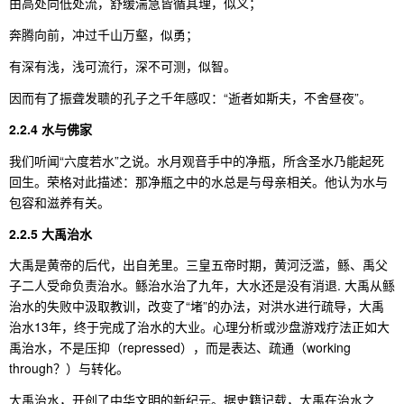
由高处向低处流，舒缓湍急皆循其理，似义；
奔腾向前，冲过千山万壑，似勇；
有深有浅，浅可流行，深不可测，似智。
因而有了振聋发聩的孔子之千年感叹：“逝者如斯夫，不舍昼夜”。
2.2.4 水与佛家
我们听闻“六度若水”之说。水月观音手中的净瓶，所含圣水乃能起死
回生。荣格对此描述：那净瓶之中的水总是与母亲相关。他认为水与
包容和滋养有关。
2.2.5 大禹治水
大禹是黄帝的后代，出自羌里。三皇五帝时期，黄河泛滥，鲧、禹父
子二人受命负责治水。鲧治水治了九年，大水还是没有消退. 大禹从鲧
治水的失败中汲取教训，改变了“堵”的办法，对洪水进行疏导，大禹
治水13年，终于完成了治水的大业。心理分析或沙盘游戏疗法正如大
禹治水，不是压抑（repressed），而是表达、疏通（working
through？）与转化。
大禹治水，开创了中华文明的新纪元。据史籍记载，大禹在治水之