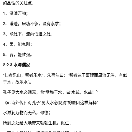
的品性的关注点：
1、滋润万物；
2、谦逊，居功不争，没有索求；
3、能处下，流向低洼之处；
4、柔，能克刚；
5、弱，能胜强。
2.2.3 水与儒家
“仁者乐山，智者乐水”，朱熹注曰：“智者达于事理而周流无滞，有似
于水，故乐水”。
孔子见大水必观焉，曾“亟称于水，曰‘水哉，水哉！’”
《韩诗外传》对孔子“见大水必观焉”的原因这样解释：
水滋润万物而无私，似德；
所到之处给大地带来勃勃生机，似仁；