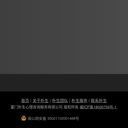
首页
|
关于朴生
|
朴生团队
|
朴生服务
|
联系朴生
厦门朴生心理咨询服务有限公司 版权所有
闽ICP备18026759号-1
闽公网安备 35021102001468号