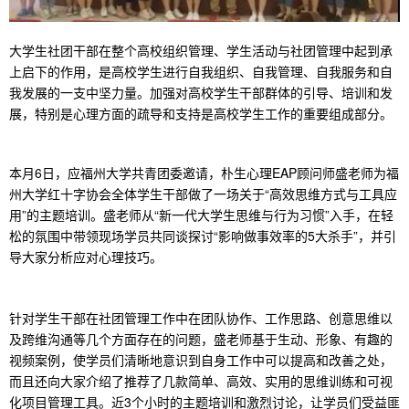
大学生社团干部在整个高校组织管理、学生活动与社团管理中起到承
上启下的作用，是高校学生进行自我组织、自我管理、自我服务和自
我发展的一支中坚力量。加强对高校学生干部群体的引导、培训和发
展，特别是心理方面的疏导和支持是高校学生工作的重要组成部分。
本月6日，应福州大学共青团委邀请，朴生心理EAP顾问师盛老师为福
州大学红十字协会全体学生干部做了一场关于“高效思维方式与工具应
用”的主题培训。盛老师从“新一代大学生思维与行为习惯”入手，在轻
松的氛围中带领现场学员共同谈探讨“影响做事效率的5大杀手”，并引
导大家分析应对心理技巧。
针对学生干部在社团管理工作中在团队协作、工作思路、创意思维以
及跨维沟通等几个方面存在的问题，盛老师基于生动、形象、有趣的
视频案例，使学员们清晰地意识到自身工作中可以提高和改善之处，
而且还向大家介绍了推荐了几款简单、高效、实用的思维训练和可视
化项目管理工具。近3个小时的主题培训和激烈讨论，让学员们受益匪